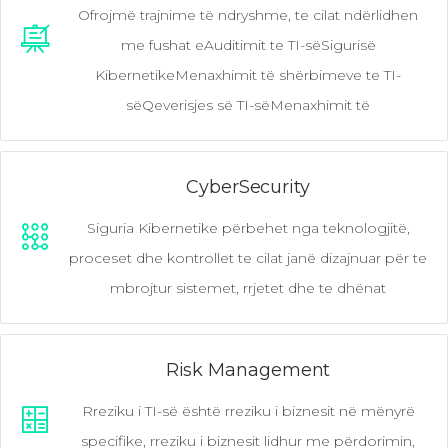
Ofrojmë trajnime të ndryshme, te cilat ndërlidhen
me fushat eAuditimit te TI-sëSigurisë
KibernetikeMenaxhimit të shërbimeve te TI-
sëQeverisjes së TI-sëMenaxhimit të
CyberSecurity
Siguria Kibernetike përbehet nga teknologjitë,
proceset dhe kontrollet te cilat janë dizajnuar për te
mbrojtur sistemet, rrjetet dhe te dhënat
Risk Management
Rreziku i TI-së është rreziku i biznesit në mënyrë
specifike, rreziku i biznesit lidhur me përdorimin,