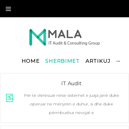
HOME
SHERBIMET
ARTIKUJ
···
IT Audit
Për te vlerësuar nëse sistemet e juaja janë duke
operuar ne mënyrën e duhur, si dhe duke
përmbushur nevojat e