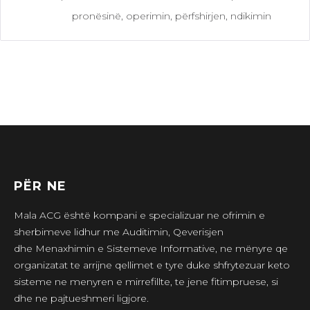
pronësinë, operimin, përfshirjen, ndikimin
PËR NE
Mala ACG është kompani e specializuar ne ofrimin e
sherbimeve lidhur me Auditimin, Qeverisjen
dhe Menaxhimin e Sistemeve Informative, ne mënyre qe
organizatat te arrijne qellimet e tyre duke shfrytezuar keto
sisteme ne menyren e mirrefillte, te jene fitimpruese, si
dhe ne pajtueshmeri ligjore.