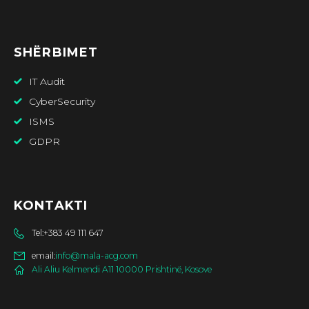
SHËRBIMET
IT Audit
CyberSecurity
ISMS
GDPR
KONTAKTI
Tel:
+383 49 111 647
email:
info@mala-acg.com
Ali Aliu Kelmendi A11 10000 Prishtinë, Kosove