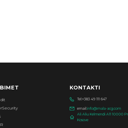
BIMET
KONTAKTI
Tel:
+383 49 111 647
dit
rSecurity
email:
info@mala-acg.com
Ali Aliu Kelmendi A11 10000 Pr
S
Kosove
R