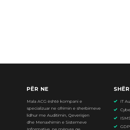
PËR NE
SHËR
Mala ACG është kompani e
IT Au
specializuar ne ofrimin e sherbimeve
Cybe
lidhur me Auditimin, Qeverisjen
ISM
dhe Menaxhimin e Sistemeve
GDP
Informative, ne mënyre qe