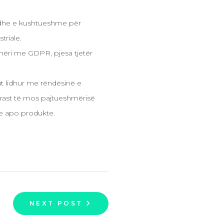
r dhe e kushtueshme për
triale.
mëri me GDPR, pjesa tjetër
ut lidhur me rëndësinë e
rast të mos pajtueshmërisë
me apo produkte.
NEXT POST