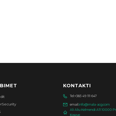
BIMET
KONTAKTI
Tel:
+383 49 111 647
dit
rSecurity
email:
info@mala-acg.com
Ali Aliu Kelmendi A11 10000 Pr
S
Kosove