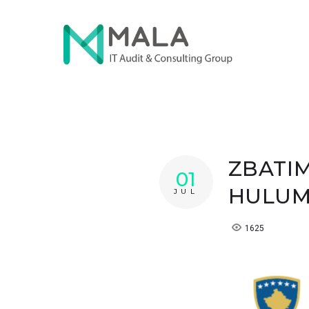
ZBATIM
01
HULUM
JUL
1625