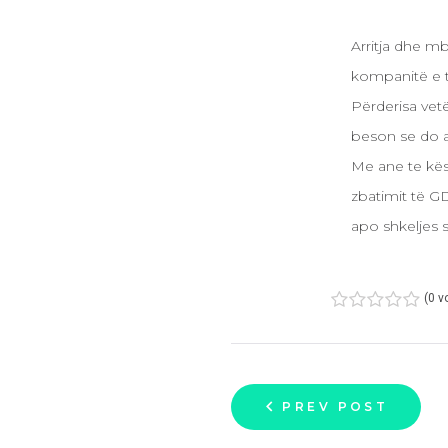
Arritja dhe m
kompanitë e të
Përderisa vet
beson se do a
Me ane te kësa
zbatimit të G
apo shkeljes 
(
0 v
1
2
3
4
5
PREV POST