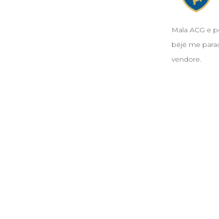
Mala ACG e për
bëjë me paraq
vendore.