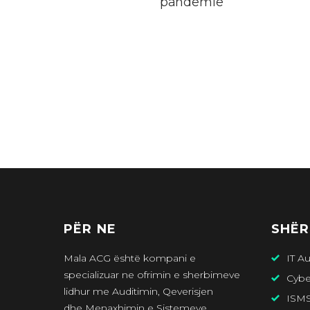
pandemie
PËR NE
SHËR
Mala ACG është kompani e
IT Au
specializuar ne ofrimin e sherbimeve
Cybe
lidhur me Auditimin, Qeverisjen
ISM
dhe Menaxhimin e Sistemeve