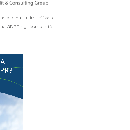
r këtë hulumtim i cili ka të
ëri me GDPR nga kompanitë