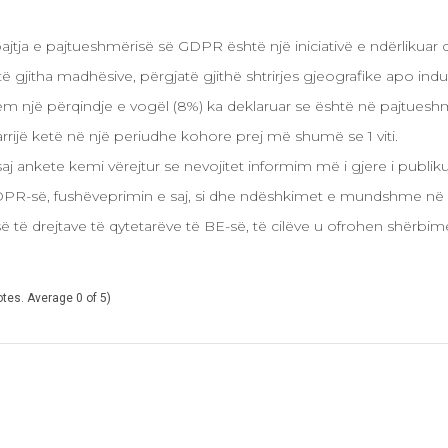
bajtja e pajtueshmërisë së GDPR është një iniciativë e ndërlikua
 gjitha madhësive, përgjatë gjithë shtrirjes gjeografike apo indus
ëm një përqindje e vogël (8%) ka deklaruar se është në pajtuesh
rrijë ketë në një periudhe kohore prej më shumë se 1 viti.
j ankete kemi vërejtur se nevojitet informim më i gjere i publik
DPR-së, fushëveprimin e saj, si dhe ndëshkimet e mundshme në 
së të drejtave të qytetarëve të BE-së, të cilëve u ofrohen shërbi
otes
. Average
0
of 5)