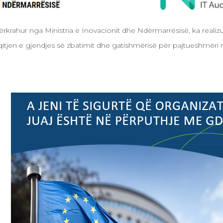
krahur nga Ministria e Inovacionit dhe Ndërmarrësisë, ka realizua
itjen e gjendjes së zbatimit dhe gatishmërisë për pajtueshm